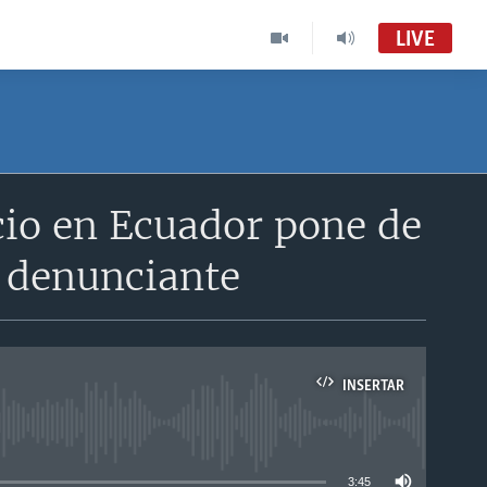
LIVE
cio en Ecuador pone de
y denunciante
INSERTAR
able
3:45