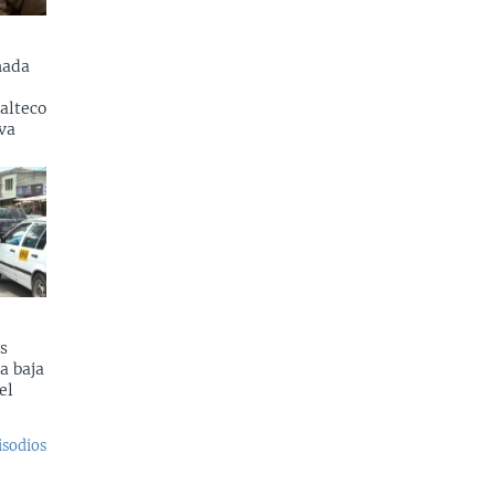
nada
alteco
va
s
a baja
el
isodios