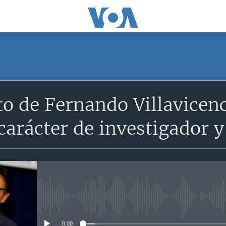
to de Fernando Villavicen
 carácter de investigador 
No media source currently avail
0:00