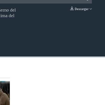
Descargar
ierno del
INSERTAR
tima del