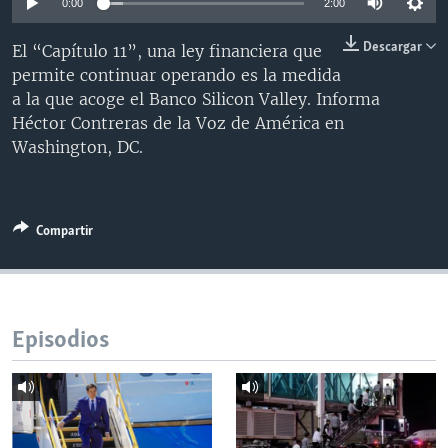
0:00
2:00
MULTIMEDIA
VENEZUELA
NICARAGUA
ECONOMÍA
Descargar
El “Capítulo 11”, una ley financiera que
PROGRAMAS TV
BRASIL
ENTRETENIMIENTO Y CULTURA
VIDEOS
permite continuar operando es la medida
RADIO
TECNOLOGÍA
FOTOGRAFÍA
EL MUNDO AL DÍA
a la que acoge el Banco Silicon Valley. Informa
Héctor Contreras de la Voz de América en
DIRECT
DEPORTES
AUDIOS
FORO INTERAMERICANO
AVANCE INFORMATIVO
Washington, DC.
DOCUMENTALES DE LA VOA
CIENCIA Y SALUD
VISIÓN 360
AUDIONOTICIAS
LAS CLAVES
BUENOS DÍAS AMÉRICA
Learning English
Compartir
PANORAMA
ESTADOS UNIDOS AL DÍA
SÍGANOS
EL MUNDO AL DÍA [RADIO]
FORO [RADIO]
Episodios
DEPORTIVO INTERNACIONAL
Idiomas
NOTA ECONÓMICA
ENTRETENIMIENTO