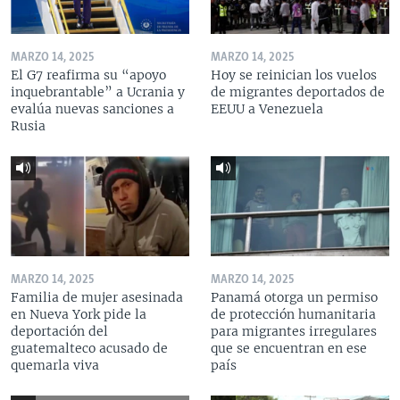
MARZO 14, 2025
MARZO 14, 2025
El G7 reafirma su “apoyo
Hoy se reinician los vuelos
inquebrantable” a Ucrania y
de migrantes deportados de
evalúa nuevas sanciones a
EEUU a Venezuela
Rusia
MARZO 14, 2025
MARZO 14, 2025
Familia de mujer asesinada
Panamá otorga un permiso
en Nueva York pide la
de protección humanitaria
deportación del
para migrantes irregulares
guatemalteco acusado de
que se encuentran en ese
quemarla viva
país