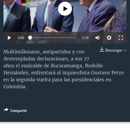
MULTIMEDIA
VENEZUELA
NICARAGUA
ECONOMÍA
No media source currently available
PROGRAMAS TV
BRASIL
ENTRETENIMIENTO Y CULTURA
VIDEOS
RADIO
TECNOLOGÍA
FOTOGRAFÍA
EL MUNDO AL DÍA
DIRECT
DEPORTES
AUDIOS
FORO INTERAMERICANO
AVANCE INFORMATIVO
0:00
2:18
DOCUMENTALES DE LA VOA
CIENCIA Y SALUD
VISIÓN 360
AUDIONOTICIAS
Descargar
Multimillonario, antipartidos y con
LAS CLAVES
BUENOS DÍAS AMÉRICA
destempladas declaraciones, a sus 77
Learning English
años el exalcalde de Bucaramanga, Rodolfo
PANORAMA
ESTADOS UNIDOS AL DÍA
Hernández, enfrentará al izquierdista Gustavo Petro
SÍGANOS
EL MUNDO AL DÍA [RADIO]
en la segunda vuelta para las presidenciales en
Colombia.
FORO [RADIO]
DEPORTIVO INTERNACIONAL
Idiomas
NOTA ECONÓMICA
Compartir
ENTRETENIMIENTO