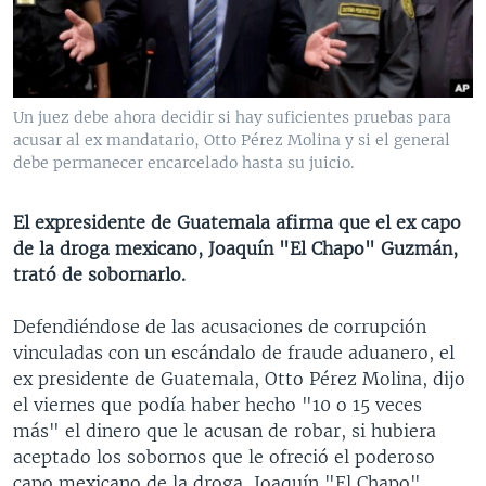
MULTIMEDIA
VENEZUELA
NICARAGUA
ECONOMÍA
PROGRAMAS TV
BRASIL
ENTRETENIMIENTO Y CULTURA
VIDEOS
RADIO
TECNOLOGÍA
FOTOGRAFÍA
EL MUNDO AL DÍA
Un juez debe ahora decidir si hay suficientes pruebas para
DIRECT
DEPORTES
AUDIOS
FORO INTERAMERICANO
AVANCE INFORMATIVO
acusar al ex mandatario, Otto Pérez Molina y si el general
debe permanecer encarcelado hasta su juicio.
DOCUMENTALES DE LA VOA
CIENCIA Y SALUD
VISIÓN 360
AUDIONOTICIAS
LAS CLAVES
BUENOS DÍAS AMÉRICA
El expresidente de Guatemala afirma que el ex capo
Learning English
de la droga mexicano, Joaquín "El Chapo" Guzmán,
PANORAMA
ESTADOS UNIDOS AL DÍA
trató de sobornarlo.
SÍGANOS
EL MUNDO AL DÍA [RADIO]
Defendiéndose de las acusaciones de corrupción
FORO [RADIO]
vinculadas con un escándalo de fraude aduanero, el
DEPORTIVO INTERNACIONAL
ex presidente de Guatemala, Otto Pérez Molina, dijo
Idiomas
el viernes que podía haber hecho "10 o 15 veces
NOTA ECONÓMICA
más" el dinero que le acusan de robar, si hubiera
ENTRETENIMIENTO
aceptado los sobornos que le ofreció el poderoso
capo mexicano de la droga, Joaquín "El Chapo"