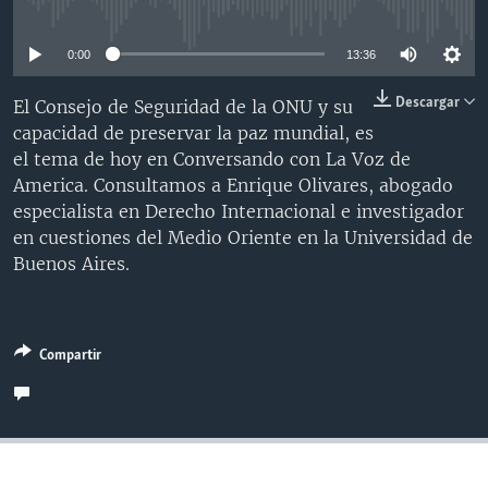
No media source currently available
MULTIMEDIA
VENEZUELA
NICARAGUA
ECONOMÍA
0:00
13:36
PROGRAMAS TV
BRASIL
ENTRETENIMIENTO Y CULTURA
VIDEOS
RADIO
TECNOLOGÍA
FOTOGRAFÍA
EL MUNDO AL DÍA
Descargar
El Consejo de Seguridad de la ONU y su
capacidad de preservar la paz mundial, es
DIRECT
DEPORTES
AUDIOS
FORO INTERAMERICANO
AVANCE INFORMATIVO
el tema de hoy en Conversando con La Voz de
DOCUMENTALES DE LA VOA
CIENCIA Y SALUD
VISIÓN 360
AUDIONOTICIAS
America. Consultamos a Enrique Olivares, abogado
especialista en Derecho Internacional e investigador
LAS CLAVES
BUENOS DÍAS AMÉRICA
Learning English
en cuestiones del Medio Oriente en la Universidad de
PANORAMA
ESTADOS UNIDOS AL DÍA
Buenos Aires.
SÍGANOS
EL MUNDO AL DÍA [RADIO]
FORO [RADIO]
Compartir
DEPORTIVO INTERNACIONAL
Idiomas
NOTA ECONÓMICA
ENTRETENIMIENTO