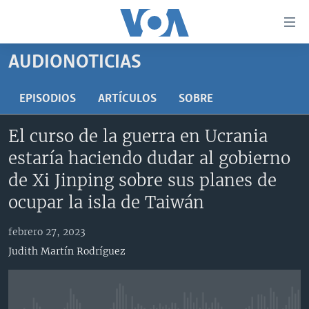
Enlaces
para
accesibilidad
AUDIONOTICIAS
Salte
AMÉRICA DEL NORTE
al
ELECCIONES EEUU 2024
EEUU
EPISODIOS
ARTÍCULOS
SOBRE
contenido
principal
VOA VERIFICA
MÉXICO
ELECCIONES EEUU
El curso de la guerra en Ucrania
Salte
AMÉRICA LATINA
HAITÍ
VOTO DIVIDIDO
VOA VERIFICA UCRANIA/RUSIA
estaría haciendo dudar al gobierno
al
navegador
CHINA EN AMÉRICA LATINA
VOA VERIFICA INMIGRACIÓN
ARGENTINA
de Xi Jinping sobre sus planes de
principal
CENTROAMÉRICA
VOA VERIFICA AMÉRICA LATINA
BOLIVIA
ocupar la isla de Taiwán
Salte
a
OTRAS SECCIONES
COLOMBIA
COSTA RICA
febrero 27, 2023
búsqueda
ESPECIALES DE LA VOA
CHILE
EL SALVADOR
INMIGRACIÓN
Judith Martín Rodríguez
LIBERTAD DE PRENSA
PERÚ
GUATEMALA
LIBERTAD DE PRENSA
UCRANIA
ECUADOR
HONDURAS
MUNDO