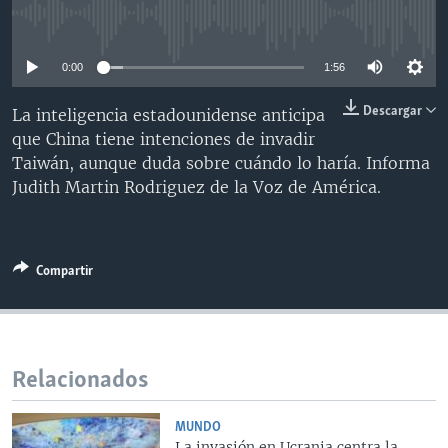
MULTIMEDIA
VENEZUELA
NICARAGUA
ECONOMÍA
No media source currently available
PROGRAMAS TV
BRASIL
ENTRETENIMIENTO Y CULTURA
VIDEOS
0:00
1:56
RADIO
TECNOLOGÍA
FOTOGRAFÍA
EL MUNDO AL DÍA
Descargar
La inteligencia estadounidense anticipa
DIRECT
DEPORTES
AUDIOS
FORO INTERAMERICANO
AVANCE INFORMATIVO
que China tiene intenciones de invadir
Taiwán, aunque duda sobre cuándo lo haría. Informa
DOCUMENTALES DE LA VOA
CIENCIA Y SALUD
VISIÓN 360
AUDIONOTICIAS
Judith Martin Rodriguez de la Voz de América.
LAS CLAVES
BUENOS DÍAS AMÉRICA
Learning English
PANORAMA
ESTADOS UNIDOS AL DÍA
SÍGANOS
EL MUNDO AL DÍA [RADIO]
Compartir
FORO [RADIO]
DEPORTIVO INTERNACIONAL
Idiomas
Relacionados
NOTA ECONÓMICA
ENTRETENIMIENTO
MUNDO
La invasión en Ucrania centra la