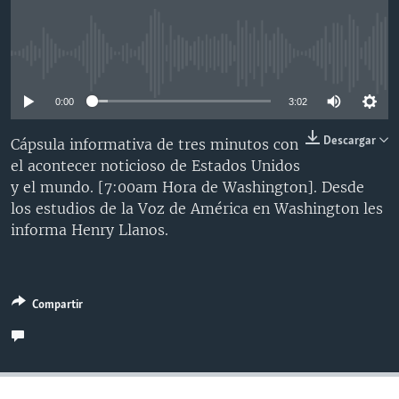
MULTIMEDIA
VENEZUELA
NICARAGUA
ECONOMÍA
PROGRAMAS TV
BRASIL
ENTRETENIMIENTO Y CULTURA
VIDEOS
No media source currently available
RADIO
TECNOLOGÍA
FOTOGRAFÍA
EL MUNDO AL DÍA
0:00
3:02
DIRECT
DEPORTES
AUDIOS
FORO INTERAMERICANO
AVANCE INFORMATIVO
Descargar
Cápsula informativa de tres minutos con
DOCUMENTALES DE LA VOA
CIENCIA Y SALUD
VISIÓN 360
AUDIONOTICIAS
el acontecer noticioso de Estados Unidos
LAS CLAVES
BUENOS DÍAS AMÉRICA
y el mundo. [7:00am Hora de Washington]. Desde
Learning English
los estudios de la Voz de América en Washington les
PANORAMA
ESTADOS UNIDOS AL DÍA
informa Henry Llanos.
SÍGANOS
EL MUNDO AL DÍA [RADIO]
FORO [RADIO]
DEPORTIVO INTERNACIONAL
Compartir
Idiomas
NOTA ECONÓMICA
ENTRETENIMIENTO