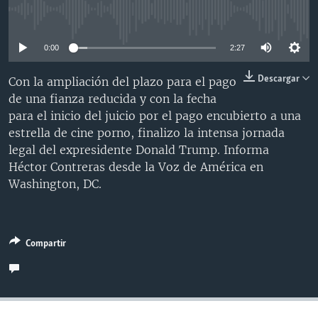
MULTIMEDIA
VENEZUELA
NICARAGUA
ECONOMÍA
No media source currently available
PROGRAMAS TV
BRASIL
ENTRETENIMIENTO Y CULTURA
VIDEOS
0:00
2:27
RADIO
TECNOLOGÍA
FOTOGRAFÍA
EL MUNDO AL DÍA
Descargar
Con la ampliación del plazo para el pago
DIRECT
DEPORTES
AUDIOS
FORO INTERAMERICANO
AVANCE INFORMATIVO
de una fianza reducida y con la fecha
para el inicio del juicio por el pago encubierto a una
DOCUMENTALES DE LA VOA
CIENCIA Y SALUD
VISIÓN 360
AUDIONOTICIAS
estrella de cine porno, finalizo la intensa jornada
LAS CLAVES
BUENOS DÍAS AMÉRICA
legal del expresidente Donald Trump. Informa
Learning English
Héctor Contreras desde la Voz de América en
PANORAMA
ESTADOS UNIDOS AL DÍA
Washington, DC.
SÍGANOS
EL MUNDO AL DÍA [RADIO]
FORO [RADIO]
DEPORTIVO INTERNACIONAL
Compartir
Idiomas
NOTA ECONÓMICA
ENTRETENIMIENTO