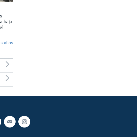
s
a baja
el
isodios