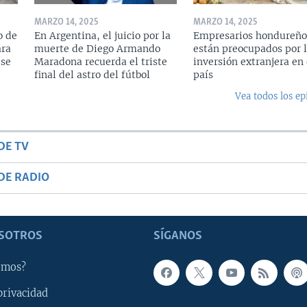
MARZO 14, 2025
MARZO 14, 2025
o de
En Argentina, el juicio por la
Empresarios hondureño
ara
muerte de Diego Armando
están preocupados por l
 se
Maradona recuerda el triste
inversión extranjera en 
final del astro del fútbol
país
Vea todos los ep
DE TV
DE RADIO
SOTROS
SÍGANOS
omos?
privacidad