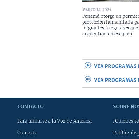
MARZO 14, 2025
Panamá otorga un permis
protección humanitaria p
migrantes irregulares que
encuentran en ese país
VEA PROGRAMAS 
VEA PROGRAMAS 
CONTACTO
SOBRE NO
Para afiliarse a la Voz de América
¿Quiénes s
Contacto
Política de 