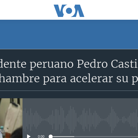
dente peruano Pedro Casti
hambre para acelerar su p
No media source currently avail
0:00