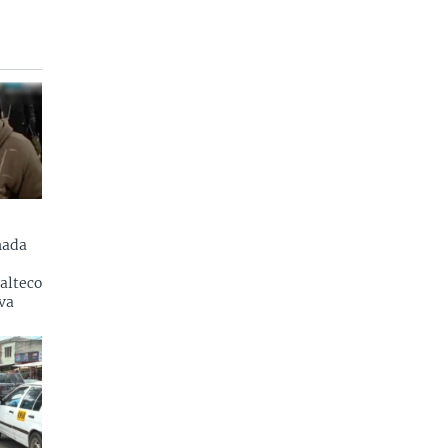
nada
alteco
va