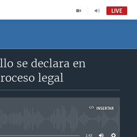
LIVE
llo se declara en
roceso legal
INSERTAR
able
1:43