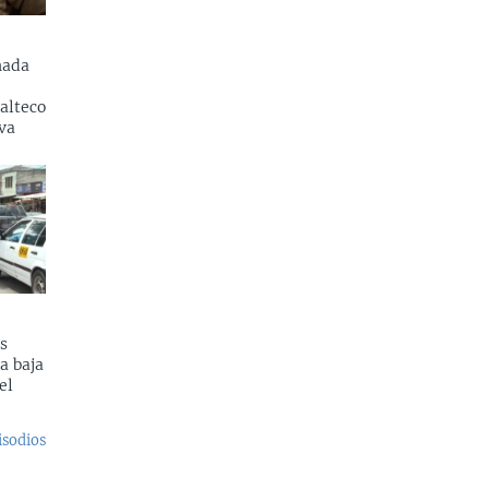
nada
alteco
va
s
a baja
el
isodios