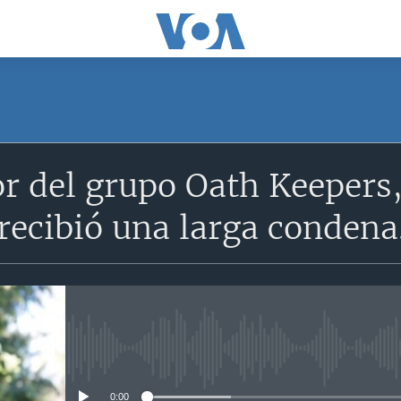
r del grupo Oath Keepers,
 recibió una larga condena
No media source currently avail
0:00