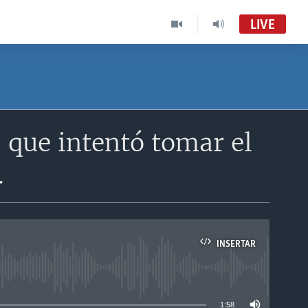
LIVE
 que intentó tomar el
.
INSERTAR
able
1:58