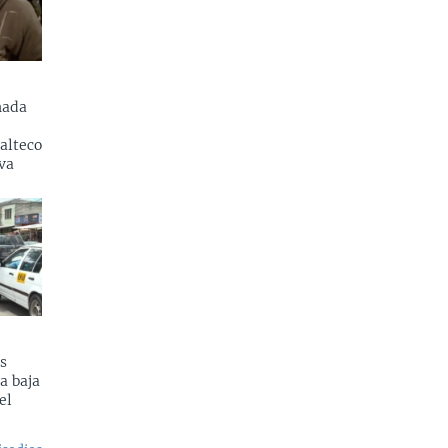
nada
alteco
va
s
a baja
el