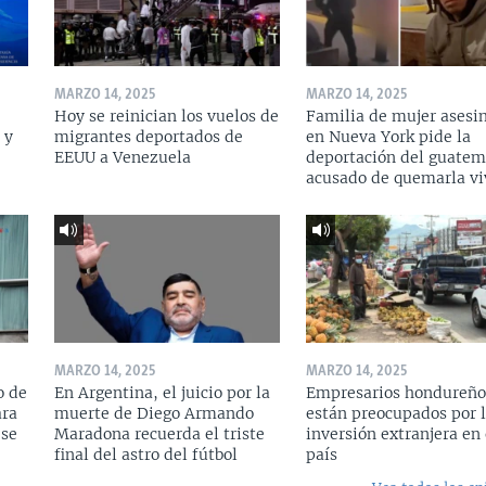
MARZO 14, 2025
MARZO 14, 2025
Hoy se reinician los vuelos de
Familia de mujer asesi
 y
migrantes deportados de
en Nueva York pide la
a
EEUU a Venezuela
deportación del guatem
acusado de quemarla vi
MARZO 14, 2025
MARZO 14, 2025
o de
En Argentina, el juicio por la
Empresarios hondureño
ara
muerte de Diego Armando
están preocupados por l
 se
Maradona recuerda el triste
inversión extranjera en 
final del astro del fútbol
país