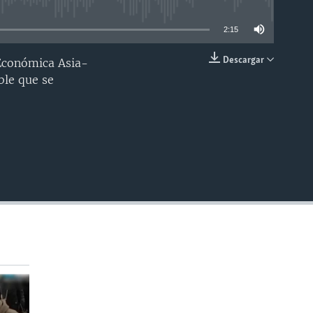
able
2:15
Descargar
 Económica Asia-
INSERTAR
ble que se