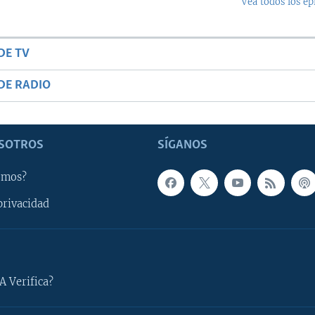
Vea todos los ep
DE TV
DE RADIO
SOTROS
SÍGANOS
omos?
privacidad
A Verifica?