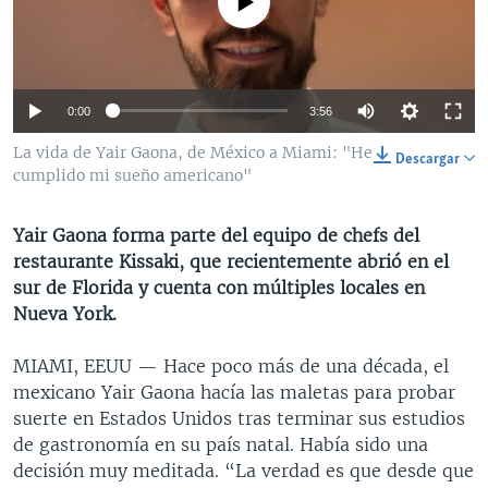
No media source currently available
MULTIMEDIA
VENEZUELA
NICARAGUA
ECONOMÍA
PROGRAMAS TV
BRASIL
ENTRETENIMIENTO Y CULTURA
VIDEOS
RADIO
TECNOLOGÍA
FOTOGRAFÍA
EL MUNDO AL DÍA
0:00
3:56
DIRECT
DEPORTES
AUDIOS
FORO INTERAMERICANO
AVANCE INFORMATIVO
La vida de Yair Gaona, de México a Miami: "He
Descargar
cumplido mi sueño americano"
DOCUMENTALES DE LA VOA
CIENCIA Y SALUD
VISIÓN 360
AUDIONOTICIAS
LAS CLAVES
BUENOS DÍAS AMÉRICA
Yair Gaona forma parte del equipo de chefs del
Learning English
PANORAMA
ESTADOS UNIDOS AL DÍA
restaurante Kissaki, que recientemente abrió en el
sur de Florida y cuenta con múltiples locales en
SÍGANOS
EL MUNDO AL DÍA [RADIO]
Nueva York.
FORO [RADIO]
MIAMI, EEUU —
Hace poco más de una década, el
DEPORTIVO INTERNACIONAL
mexicano Yair Gaona hacía las maletas para probar
Idiomas
NOTA ECONÓMICA
suerte en Estados Unidos tras terminar sus estudios
de gastronomía en su país natal. Había sido una
ENTRETENIMIENTO
decisión muy meditada. “La verdad es que desde que