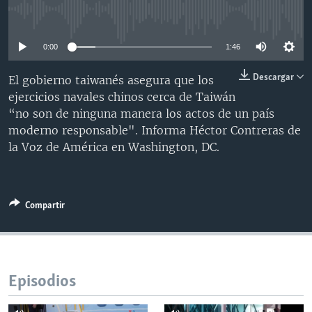
MULTIMEDIA
VENEZUELA
NICARAGUA
ECONOMÍA
No media source currently available
PROGRAMAS TV
BRASIL
ENTRETENIMIENTO Y CULTURA
VIDEOS
0:00
1:46
RADIO
TECNOLOGÍA
FOTOGRAFÍA
EL MUNDO AL DÍA
Descargar
El gobierno taiwanés asegura que los
DIRECT
DEPORTES
AUDIOS
FORO INTERAMERICANO
AVANCE INFORMATIVO
ejercicios navales chinos cerca de Taiwán
“no son de ninguna manera los actos de un país
DOCUMENTALES DE LA VOA
CIENCIA Y SALUD
VISIÓN 360
AUDIONOTICIAS
moderno responsable". Informa Héctor Contreras de
LAS CLAVES
BUENOS DÍAS AMÉRICA
la Voz de América en Washington, DC.
Learning English
PANORAMA
ESTADOS UNIDOS AL DÍA
SÍGANOS
EL MUNDO AL DÍA [RADIO]
Compartir
FORO [RADIO]
DEPORTIVO INTERNACIONAL
Idiomas
NOTA ECONÓMICA
Episodios
ENTRETENIMIENTO