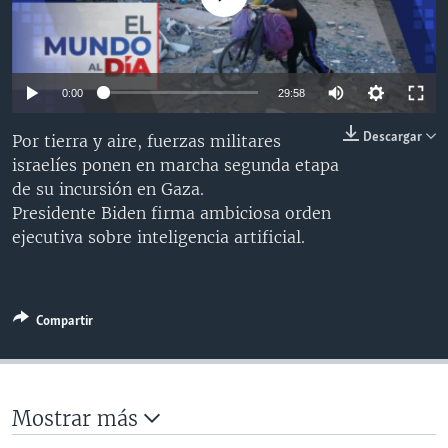
MULTIMEDIA
VENEZUELA
NICARAGUA
ECONOMÍA
PROGRAMAS TV
BRASIL
ENTRETENIMIENTO Y CULTURA
VIDEOS
RADIO
TECNOLOGÍA
FOTOGRAFÍA
EL MUNDO AL DÍA
0:00
29:58
DIRECT
DEPORTES
AUDIOS
FORO INTERAMERICANO
AVANCE INFORMATIVO
Descargar
Por tierra y aire, fuerzas militares
DOCUMENTALES DE LA VOA
CIENCIA Y SALUD
VISIÓN 360
AUDIONOTICIAS
israelíes ponen en marcha segunda etapa
de su incursión en Gaza.
LAS CLAVES
BUENOS DÍAS AMÉRICA
Presidente Biden firma ambiciosa orden
Learning English
PANORAMA
ESTADOS UNIDOS AL DÍA
ejecutiva sobre inteligencia artificial.
SÍGANOS
EL MUNDO AL DÍA [RADIO]
FORO [RADIO]
Compartir
DEPORTIVO INTERNACIONAL
Idiomas
NOTA ECONÓMICA
ENTRETENIMIENTO
Mostrar más