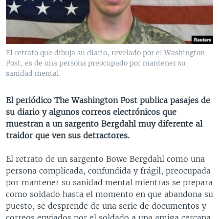
MULTIMEDIA
VENEZUELA
NICARAGUA
ECONOMÍA
PROGRAMAS TV
BRASIL
ENTRETENIMIENTO Y CULTURA
VIDEOS
RADIO
TECNOLOGÍA
FOTOGRAFÍA
EL MUNDO AL DÍA
El retrato que dibuja su diario, revelado por el Washington
DIRECT
DEPORTES
AUDIOS
FORO INTERAMERICANO
AVANCE INFORMATIVO
Post, es de una persona preocupado por mantener su
sanidad mental.
DOCUMENTALES DE LA VOA
CIENCIA Y SALUD
VISIÓN 360
AUDIONOTICIAS
LAS CLAVES
BUENOS DÍAS AMÉRICA
El periódico The Washington Post publica pasajes de
Learning English
su diario y algunos correos electrónicos que
PANORAMA
ESTADOS UNIDOS AL DÍA
muestran a un sargento Bergdahl muy diferente al
SÍGANOS
EL MUNDO AL DÍA [RADIO]
traidor que ven sus detractores.
FORO [RADIO]
El retrato de un sargento Bowe Bergdahl como una
DEPORTIVO INTERNACIONAL
persona complicada, confundida y frágil, preocupada
Idiomas
por mantener su sanidad mental mientras se prepara
NOTA ECONÓMICA
como soldado hasta el momento en que abandona su
ENTRETENIMIENTO
puesto, se desprende de una serie de documentos y
correos enviados por el soldado a una amiga cercana