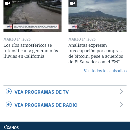
MARZO 14, 2025
MARZO 14, 2025
Los ríos atmosféricos se
Analistas expresan
intensifican y generan más
preocupación por compras
lluvias en California
de bitcoin, pese a acuerdos
de El Salvador con el FMI
Vea todos los episodios
VEA PROGRAMAS DE TV
VEA PROGRAMAS DE RADIO
SÍGANOS