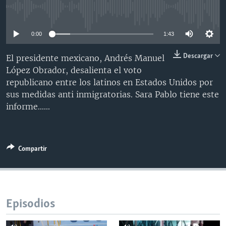
MULTIMEDIA
VENEZUELA
NICARAGUA
ECONOMÍA
No media source currently available
PROGRAMAS TV
BRASIL
ENTRETENIMIENTO Y CULTURA
VIDEOS
0:00
1:43
RADIO
TECNOLOGÍA
FOTOGRAFÍA
EL MUNDO AL DÍA
Descargar
El presidente mexicano, Andrés Manuel
DIRECT
DEPORTES
AUDIOS
FORO INTERAMERICANO
AVANCE INFORMATIVO
López Obrador, desalienta el voto
republicano entre los latinos en Estados Unidos por
DOCUMENTALES DE LA VOA
CIENCIA Y SALUD
VISIÓN 360
AUDIONOTICIAS
sus medidas anti inmigratorias. Sara Pablo tiene este
LAS CLAVES
BUENOS DÍAS AMÉRICA
informe......
Learning English
PANORAMA
ESTADOS UNIDOS AL DÍA
SÍGANOS
EL MUNDO AL DÍA [RADIO]
Compartir
FORO [RADIO]
DEPORTIVO INTERNACIONAL
Idiomas
NOTA ECONÓMICA
Episodios
ENTRETENIMIENTO