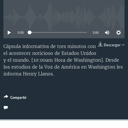
MULTIMEDIA
VENEZUELA
NICARAGUA
ECONOMÍA
PROGRAMAS TV
BRASIL
ENTRETENIMIENTO Y CULTURA
VIDEOS
No media source currently available
RADIO
TECNOLOGÍA
FOTOGRAFÍA
EL MUNDO AL DÍA
0:00
3:00
DIRECT
DEPORTES
AUDIOS
FORO INTERAMERICANO
AVANCE INFORMATIVO
Descargar
Cápsula informativa de tres minutos con
DOCUMENTALES DE LA VOA
CIENCIA Y SALUD
VISIÓN 360
AUDIONOTICIAS
el acontecer noticioso de Estados Unidos
LAS CLAVES
BUENOS DÍAS AMÉRICA
y el mundo. [10:00am Hora de Washington]. Desde
Learning English
los estudios de la Voz de América en Washington les
PANORAMA
ESTADOS UNIDOS AL DÍA
informa Henry Llanos.
SÍGANOS
EL MUNDO AL DÍA [RADIO]
FORO [RADIO]
DEPORTIVO INTERNACIONAL
Compartir
Idiomas
NOTA ECONÓMICA
ENTRETENIMIENTO