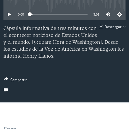
No media source currently available
MULTIMEDIA
VENEZUELA
NICARAGUA
ECONOMÍA
0:00
3:01
PROGRAMAS TV
BRASIL
ENTRETENIMIENTO Y CULTURA
VIDEOS
RADIO
TECNOLOGÍA
FOTOGRAFÍA
EL MUNDO AL DÍA
Descargar
Cápsula informativa de tres minutos con
el acontecer noticioso de Estados Unidos
DIRECT
DEPORTES
AUDIOS
FORO INTERAMERICANO
AVANCE INFORMATIVO
y el mundo. [9:00am Hora de Washington]. Desde
DOCUMENTALES DE LA VOA
CIENCIA Y SALUD
VISIÓN 360
AUDIONOTICIAS
los estudios de la Voz de América en Washington les
informa Henry Llanos.
LAS CLAVES
BUENOS DÍAS AMÉRICA
Learning English
PANORAMA
ESTADOS UNIDOS AL DÍA
SÍGANOS
EL MUNDO AL DÍA [RADIO]
Compartir
FORO [RADIO]
DEPORTIVO INTERNACIONAL
Idiomas
NOTA ECONÓMICA
ENTRETENIMIENTO