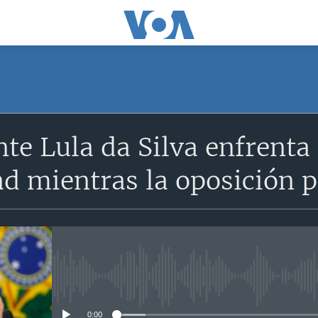
nte Lula da Silva enfrenta
d mientras la oposición po
No media source currently avail
0:00