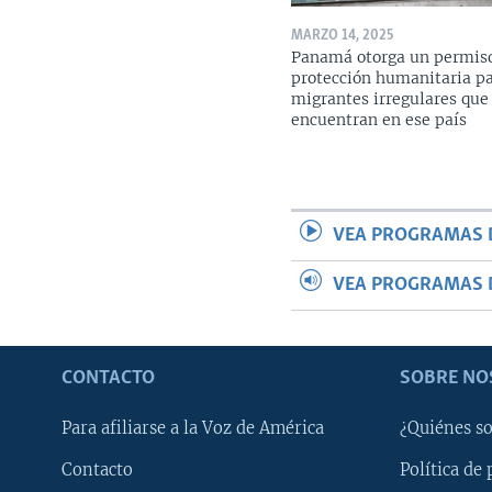
MARZO 14, 2025
Panamá otorga un permis
protección humanitaria p
migrantes irregulares que
encuentran en ese país
VEA PROGRAMAS 
VEA PROGRAMAS 
CONTACTO
SOBRE NO
Para afiliarse a la Voz de América
¿Quiénes s
Contacto
Política de 