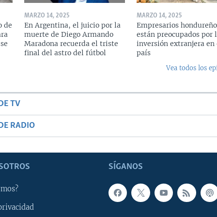
MARZO 14, 2025
MARZO 14, 2025
o de
En Argentina, el juicio por la
Empresarios hondureño
ara
muerte de Diego Armando
están preocupados por l
 se
Maradona recuerda el triste
inversión extranjera en 
final del astro del fútbol
país
Vea todos los ep
DE TV
DE RADIO
SOTROS
SÍGANOS
omos?
privacidad