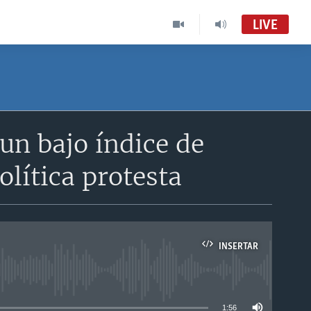
LIVE
 un bajo índice de
lítica protesta
INSERTAR
able
1:56