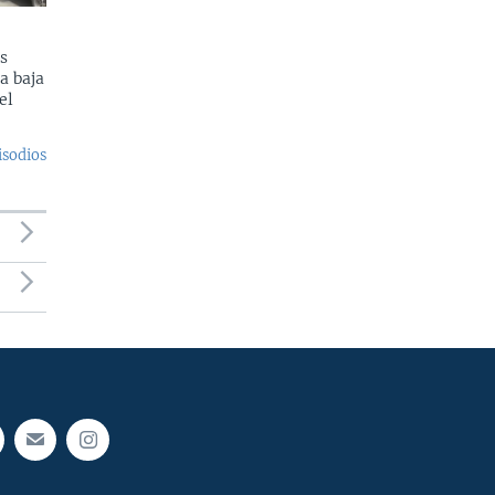
s
a baja
el
isodios