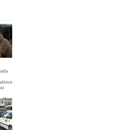
nada
alteco
va