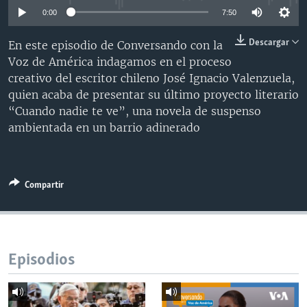
MULTIMEDIA
VENEZUELA
NICARAGUA
ECONOMÍA
0:00
7:50
PROGRAMAS TV
BRASIL
ENTRETENIMIENTO Y CULTURA
VIDEOS
Descargar
En este episodio de Conversando con la
Voz de América indagamos en el proceso
RADIO
TECNOLOGÍA
FOTOGRAFÍA
EL MUNDO AL DÍA
creativo del escritor chileno José Ignacio Valenzuela,
DIRECT
DEPORTES
AUDIOS
FORO INTERAMERICANO
AVANCE INFORMATIVO
quien acaba de presentar su último proyecto literario
“Cuando nadie te ve”, una novela de suspenso
DOCUMENTALES DE LA VOA
CIENCIA Y SALUD
VISIÓN 360
AUDIONOTICIAS
ambientada en un barrio adinerado
LAS CLAVES
BUENOS DÍAS AMÉRICA
Learning English
PANORAMA
ESTADOS UNIDOS AL DÍA
SÍGANOS
EL MUNDO AL DÍA [RADIO]
Compartir
FORO [RADIO]
DEPORTIVO INTERNACIONAL
Idiomas
Episodios
NOTA ECONÓMICA
ENTRETENIMIENTO