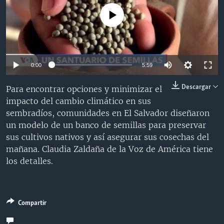
MULTIMEDIA
VENEZUELA
NICARAGUA
ECONOMÍA
No media source currently available
PROGRAMAS TV
BRASIL
ENTRETENIMIENTO Y CULTURA
VIDEOS
RADIO
TECNOLOGÍA
FOTOGRAFÍA
EL MUNDO AL DÍA
DIRECT
DEPORTES
AUDIOS
FORO INTERAMERICANO
AVANCE INFORMATIVO
Auto
0:00
5:59
DOCUMENTALES DE LA VOA
CIENCIA Y SALUD
VISIÓN 360
AUDIONOTICIAS
240p
Descargar
Para encontrar opciones y minimizar el
LAS CLAVES
BUENOS DÍAS AMÉRICA
impacto del cambio climático en sus
360p
Learning English
sembradíos, comunidades en El Salvador diseñaron
PANORAMA
ESTADOS UNIDOS AL DÍA
480p
Auto
240p
360p
480p
un modelo de un banco de semillas para preservar
SÍGANOS
EL MUNDO AL DÍA [RADIO]
sus cultivos nativos y así asegurar sus cosechas del
720p
720p
1080p
mañana. Claudia Zaldaña de la Voz de América tiene
FORO [RADIO]
1080p
los detalles.
DEPORTIVO INTERNACIONAL
Idiomas
NOTA ECONÓMICA
Compartir
ENTRETENIMIENTO