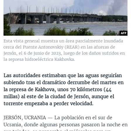
MULTIMEDIA
VENEZUELA
NICARAGUA
ECONOMÍA
PROGRAMAS TV
BRASIL
ENTRETENIMIENTO Y CULTURA
VIDEOS
RADIO
TECNOLOGÍA
FOTOGRAFÍA
EL MUNDO AL DÍA
DIRECT
DEPORTES
AUDIOS
FORO INTERAMERICANO
AVANCE INFORMATIVO
Esta vista general muestra un área parcialmente inundada
cerca del Puente Antonovskiy (REAR) en las afueras de
DOCUMENTALES DE LA VOA
CIENCIA Y SALUD
VISIÓN 360
AUDIONOTICIAS
Jersón, el 6 de junio de 2023, luego de los daños sufridos en
LAS CLAVES
BUENOS DÍAS AMÉRICA
la represa hidroeléctrica Kakhovka.
Learning English
PANORAMA
ESTADOS UNIDOS AL DÍA
Las autoridades estimaban que las aguas seguirían
SÍGANOS
EL MUNDO AL DÍA [RADIO]
subiendo tras el dramático derrumbe del martes en
la represa de Kakhova, unos 70 kilómetros (44
FORO [RADIO]
millas) al este de la ciudad de Jersón, aunque el
DEPORTIVO INTERNACIONAL
torrente empezaba a perder velocidad.
Idiomas
NOTA ECONÓMICA
JERSÓN, UCRANIA —
La población en el sur de
ENTRETENIMIENTO
Ucrania, donde algunas personas pasaron la noche en