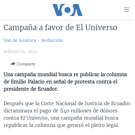
Enlaces
para
accesibilidad
Campaña a favor de El Universo
Salte
AMÉRICA DEL NORTE
al
Voz de América - Redacción
ELECCIONES EEUU 2024
EEUU
contenido
febrero 22, 2012
principal
VOA VERIFICA
MÉXICO
ELECCIONES EEUU
Salte
Compartir
AMÉRICA LATINA
HAITÍ
VOTO DIVIDIDO
VOA VERIFICA UCRANIA/RUSIA
al
Una campaña mundial busca re publicar la columna
navegador
CHINA EN AMÉRICA LATINA
VOA VERIFICA INMIGRACIÓN
ARGENTINA
de Emilio Palacio en señal de protesta contra el
principal
CENTROAMÉRICA
VOA VERIFICA AMÉRICA LATINA
BOLIVIA
presidente de Ecuador.
Salte
a
OTRAS SECCIONES
COLOMBIA
COSTA RICA
Después que la Corte Nacional de Justicia de Ecuador
búsqueda
ESPECIALES DE LA VOA
CHILE
EL SALVADOR
INMIGRACIÓN
dictaminara el pago de $40 millones de dólares
contra El Universo, una campaña mundial busca
LIBERTAD DE PRENSA
PERÚ
GUATEMALA
LIBERTAD DE PRENSA
republicar la columna que generó el pleito legal.
UCRANIA
ECUADOR
HONDURAS
MUNDO