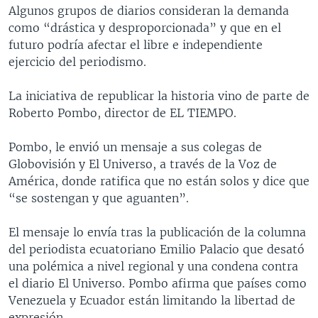
Algunos grupos de diarios consideran la demanda
MULTIMEDIA
VENEZUELA
NICARAGUA
ECONOMÍA
como “drástica y desproporcionada” y que en el
PROGRAMAS TV
BRASIL
ENTRETENIMIENTO Y CULTURA
VIDEOS
futuro podría afectar el libre e independiente
ejercicio del periodismo.
RADIO
TECNOLOGÍA
FOTOGRAFÍA
EL MUNDO AL DÍA
DIRECT
DEPORTES
AUDIOS
FORO INTERAMERICANO
AVANCE INFORMATIVO
La iniciativa de republicar la historia vino de parte de
Roberto Pombo, director de EL TIEMPO.
DOCUMENTALES DE LA VOA
CIENCIA Y SALUD
VISIÓN 360
AUDIONOTICIAS
LAS CLAVES
BUENOS DÍAS AMÉRICA
Pombo, le envió un mensaje a sus colegas de
Learning English
Globovisión y El Universo, a través de la Voz de
PANORAMA
ESTADOS UNIDOS AL DÍA
América, donde ratifica que no están solos y dice que
SÍGANOS
EL MUNDO AL DÍA [RADIO]
“se sostengan y que aguanten”.
FORO [RADIO]
El mensaje lo envía tras la publicación de la columna
DEPORTIVO INTERNACIONAL
del periodista ecuatoriano Emilio Palacio que desató
Idiomas
una polémica a nivel regional y una condena contra
NOTA ECONÓMICA
el diario El Universo. Pombo afirma que países como
ENTRETENIMIENTO
Venezuela y Ecuador están limitando la libertad de
expresión.