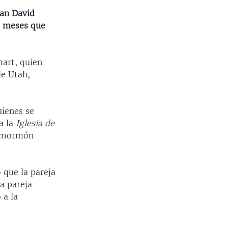
ian David
 9 meses que
mart, quien
de Utah,
uienes se
a la
Iglesia
de
o mormón
 que la pareja
a pareja
 a la