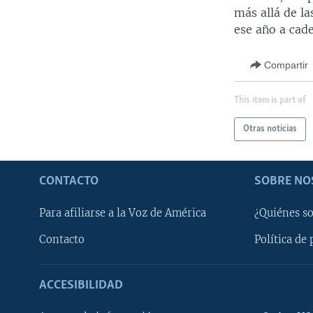
más allá de l
ese año a cad
Compartir
This item is part of
Otras noticias
CONTACTO
SOBRE NO
Para afiliarse a la Voz de América
¿Quiénes s
Contacto
Política de 
ACCESIBILIDAD
Learning English