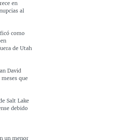
rece en
nupcias al
ificó como
 en
fuera de Utah
ian David
 9 meses que
de Salt Lake
ense debido
con un menor