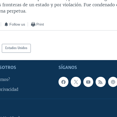
as fronteras de un estado y por violación. Fue condenado
ena perpetua.
Follow us
Print
Estados Unidos
SOTROS
SÍGANOS
omos?
privacidad