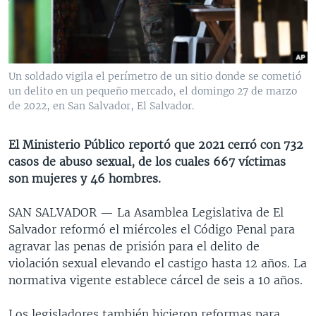
MULTIMEDIA
VENEZUELA
NICARAGUA
ECONOMÍA
PROGRAMAS TV
BRASIL
ENTRETENIMIENTO Y CULTURA
VIDEOS
RADIO
TECNOLOGÍA
FOTOGRAFÍA
EL MUNDO AL DÍA
Un soldado vigila el perímetro de un sitio donde se cometió
DIRECT
DEPORTES
AUDIOS
FORO INTERAMERICANO
AVANCE INFORMATIVO
un delito en un pequeño mercado, el domingo 27 de marzo
de 2022, en San Salvador, El Salvador.
DOCUMENTALES DE LA VOA
CIENCIA Y SALUD
VISIÓN 360
AUDIONOTICIAS
LAS CLAVES
BUENOS DÍAS AMÉRICA
El Ministerio Público reportó que 2021 cerró con 732
Learning English
casos de abuso sexual, de los cuales 667 víctimas
PANORAMA
ESTADOS UNIDOS AL DÍA
son mujeres y 46 hombres.
SÍGANOS
EL MUNDO AL DÍA [RADIO]
SAN SALVADOR —
La Asamblea Legislativa de El
FORO [RADIO]
Salvador reformó el miércoles el Código Penal para
DEPORTIVO INTERNACIONAL
agravar las penas de prisión para el delito de
Idiomas
violación sexual elevando el castigo hasta 12 años. La
NOTA ECONÓMICA
normativa vigente establece cárcel de seis a 10 años.
ENTRETENIMIENTO
Los legisladores también hicieron reformas para