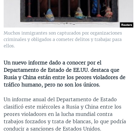
MULTIMEDIA
VENEZUELA
NICARAGUA
ECONOMÍA
PROGRAMAS TV
BRASIL
ENTRETENIMIENTO Y CULTURA
VIDEOS
RADIO
TECNOLOGÍA
FOTOGRAFÍA
EL MUNDO AL DÍA
Muchos inmigrantes son capturados por organizaciones
DIRECT
DEPORTES
AUDIOS
FORO INTERAMERICANO
AVANCE INFORMATIVO
criminales y obligados a cometer delitos y trabajar para
ellos.
DOCUMENTALES DE LA VOA
CIENCIA Y SALUD
VISIÓN 360
AUDIONOTICIAS
LAS CLAVES
BUENOS DÍAS AMÉRICA
Un nuevo informe dado a conocer por el
Learning English
Departamento de Estado de EE.UU. destaca que
PANORAMA
ESTADOS UNIDOS AL DÍA
Rusia y China están entre los peores violadores de
SÍGANOS
EL MUNDO AL DÍA [RADIO]
tráfico humano, pero no son los únicos.
FORO [RADIO]
Un informe anual del Departamento de Estado
DEPORTIVO INTERNACIONAL
clasificó este miércoles a Rusia y China entre los
Idiomas
peores violadores en la lucha mundial contra
NOTA ECONÓMICA
trabajos forzados y trata de blancas, lo que podría
ENTRETENIMIENTO
conducir a sanciones de Estados Unidos.