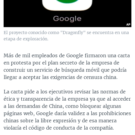
MULTIMEDIA
VENEZUELA
NICARAGUA
ECONOMÍA
PROGRAMAS TV
BRASIL
ENTRETENIMIENTO Y CULTURA
VIDEOS
RADIO
TECNOLOGÍA
FOTOGRAFÍA
EL MUNDO AL DÍA
El proyecto conocido como "Dragonfly" se encuentra en una
DIRECT
DEPORTES
AUDIOS
FORO INTERAMERICANO
AVANCE INFORMATIVO
etapa de exploración.
DOCUMENTALES DE LA VOA
CIENCIA Y SALUD
VISIÓN 360
AUDIONOTICIAS
Más de mil empleados de Google firmaron una carta
LAS CLAVES
BUENOS DÍAS AMÉRICA
en protesta por el plan secreto de la empresa de
Learning English
construir un servicio de búsqueda móvil que podría
PANORAMA
ESTADOS UNIDOS AL DÍA
llegar a aceptar las exigencias de censura china.
SÍGANOS
EL MUNDO AL DÍA [RADIO]
La carta pide a los ejecutivos revisar las normas de
FORO [RADIO]
ética y transparencia de la empresa ya que al acceder
DEPORTIVO INTERNACIONAL
a las demandas de China, como bloquear algunas
Idiomas
páginas web, Google daría validez a las prohibiciones
NOTA ECONÓMICA
chinas sobre la libre expresión y de esa manera
ENTRETENIMIENTO
violaría el código de conducta de la compañía.