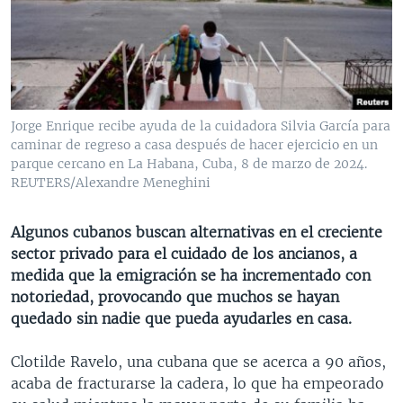
MULTIMEDIA
VENEZUELA
NICARAGUA
ECONOMÍA
PROGRAMAS TV
BRASIL
ENTRETENIMIENTO Y CULTURA
VIDEOS
RADIO
TECNOLOGÍA
FOTOGRAFÍA
EL MUNDO AL DÍA
DIRECT
DEPORTES
AUDIOS
FORO INTERAMERICANO
AVANCE INFORMATIVO
Jorge Enrique recibe ayuda de la cuidadora Silvia García para
caminar de regreso a casa después de hacer ejercicio en un
DOCUMENTALES DE LA VOA
CIENCIA Y SALUD
VISIÓN 360
AUDIONOTICIAS
parque cercano en La Habana, Cuba, 8 de marzo de 2024.
LAS CLAVES
BUENOS DÍAS AMÉRICA
REUTERS/Alexandre Meneghini
Learning English
PANORAMA
ESTADOS UNIDOS AL DÍA
Algunos cubanos buscan alternativas en el creciente
SÍGANOS
EL MUNDO AL DÍA [RADIO]
sector privado para el cuidado de los ancianos, a
medida que la emigración se ha incrementado con
FORO [RADIO]
notoriedad, provocando que muchos se hayan
DEPORTIVO INTERNACIONAL
quedado sin nadie que pueda ayudarles en casa.
Idiomas
NOTA ECONÓMICA
Clotilde Ravelo, una cubana que se acerca a 90 años,
ENTRETENIMIENTO
acaba de fracturarse la cadera, lo que ha empeorado