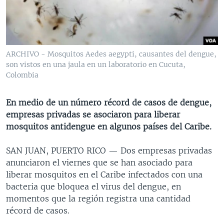
MULTIMEDIA
VENEZUELA
NICARAGUA
ECONOMÍA
PROGRAMAS TV
BRASIL
ENTRETENIMIENTO Y CULTURA
VIDEOS
RADIO
TECNOLOGÍA
FOTOGRAFÍA
EL MUNDO AL DÍA
ARCHIVO - Mosquitos Aedes aegypti, causantes del dengue,
DIRECT
DEPORTES
AUDIOS
FORO INTERAMERICANO
AVANCE INFORMATIVO
son vistos en una jaula en un laboratorio en Cucuta,
Colombia
DOCUMENTALES DE LA VOA
CIENCIA Y SALUD
VISIÓN 360
AUDIONOTICIAS
LAS CLAVES
BUENOS DÍAS AMÉRICA
En medio de un número récord de casos de dengue,
Learning English
empresas privadas se asociaron para liberar
PANORAMA
ESTADOS UNIDOS AL DÍA
mosquitos antidengue en algunos países del Caribe.
SÍGANOS
EL MUNDO AL DÍA [RADIO]
SAN JUAN, PUERTO RICO —
Dos empresas privadas
FORO [RADIO]
anunciaron el viernes que se han asociado para
DEPORTIVO INTERNACIONAL
liberar mosquitos en el Caribe infectados con una
Idiomas
bacteria que bloquea el virus del dengue, en
NOTA ECONÓMICA
momentos que la región registra una cantidad
ENTRETENIMIENTO
récord de casos.