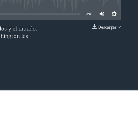
able
3:01
Descargar
dos y el mundo.
INSERTAR
hington les