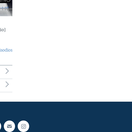
io]
isodios