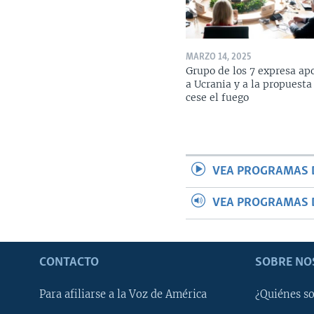
MARZO 14, 2025
Grupo de los 7 expresa ap
a Ucrania y a la propuesta
cese el fuego
VEA PROGRAMAS 
VEA PROGRAMAS 
CONTACTO
SOBRE NO
Para afiliarse a la Voz de América
¿Quiénes s