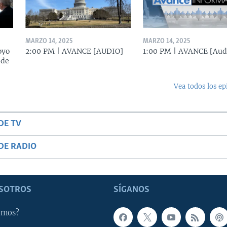
MARZO 14, 2025
MARZO 14, 2025
oyo
2:00 PM | AVANCE [AUDIO]
1:00 PM | AVANCE [Aud
 de
Vea todos los ep
DE TV
DE RADIO
SOTROS
SÍGANOS
omos?