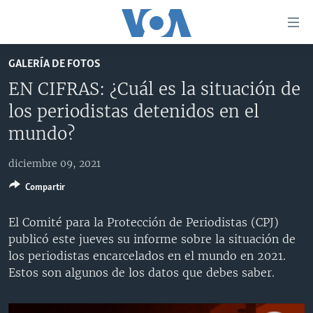
Enlaces
para
accesibilidad
GALERÍA DE FOTOS
Salte
AMÉRICA DEL NORTE
EN CIFRAS: ¿Cuál es la situación de
al
ELECCIONES EEUU 2024
EEUU
los periodistas detenidos en el
contenido
principal
VOA VERIFICA
MÉXICO
ELECCIONES EEUU
mundo?
Salte
AMÉRICA LATINA
HAITÍ
VOTO DIVIDIDO
VOA VERIFICA UCRANIA/RUSIA
al
diciembre 09, 2021
navegador
CHINA EN AMÉRICA LATINA
VOA VERIFICA INMIGRACIÓN
ARGENTINA
Compartir
principal
CENTROAMÉRICA
VOA VERIFICA AMÉRICA LATINA
BOLIVIA
Salte
El Comité para la Protección de Periodistas (CPJ)
a
OTRAS SECCIONES
COLOMBIA
COSTA RICA
publicó este jueves su informe sobre la situación de
búsqueda
ESPECIALES DE LA VOA
CHILE
EL SALVADOR
INMIGRACIÓN
los periodistas encarcelados en el mundo en 2021.
Estos son algunos de los datos que debes saber.
LIBERTAD DE PRENSA
PERÚ
GUATEMALA
LIBERTAD DE PRENSA
UCRANIA
ECUADOR
HONDURAS
MUNDO