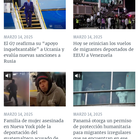
MARZO 14, 2025
MARZO 14, 2025
El G7 reafirma su “apoyo
Hoy se reinician los vuelos
inquebrantable” a Ucrania y
de migrantes deportados de
evalúa nuevas sanciones a
EEUU a Venezuela
Rusia
MARZO 14, 2025
MARZO 14, 2025
Familia de mujer asesinada
Panamá otorga un permiso
en Nueva York pide la
de protección humanitaria
deportación del
para migrantes irregulares
guatemalteco acusado de
que se encuentran en ese