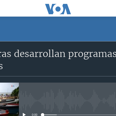
as desarrollan programas
s
No media source currently avail
0:00