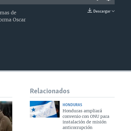
Descargar
amas de
INSERTAR
nforma Oscar
Relacionados
HONDURAS
Honduras ampliará
convenio con ONU para
instalación de misión
anticorrupción