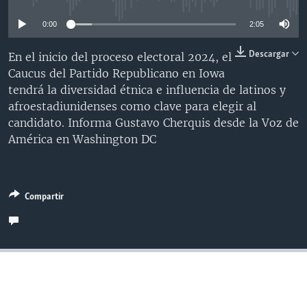
MULTIMEDIA
VENEZUELA
NICARAGUA
ECONOMÍA
0:00
2:05
PROGRAMAS TV
BRASIL
ENTRETENIMIENTO Y CULTURA
VIDEOS
Descargar
En el inicio del proceso electoral 2024, el
RADIO
TECNOLOGÍA
FOTOGRAFÍA
EL MUNDO AL DÍA
Caucus del Partido Republicano en Iowa
DIRECT
DEPORTES
AUDIOS
FORO INTERAMERICANO
AVANCE INFORMATIVO
tendrá la diversidad étnica e influencia de latinos y
afroestadiunidenses como clave para elegir al
DOCUMENTALES DE LA VOA
CIENCIA Y SALUD
VISIÓN 360
AUDIONOTICIAS
candidato. Informa Gustavo Cherquis desde la Voz de
LAS CLAVES
BUENOS DÍAS AMÉRICA
América en Washington DC
Learning English
PANORAMA
ESTADOS UNIDOS AL DÍA
SÍGANOS
EL MUNDO AL DÍA [RADIO]
Compartir
FORO [RADIO]
DEPORTIVO INTERNACIONAL
Idiomas
NOTA ECONÓMICA
ENTRETENIMIENTO