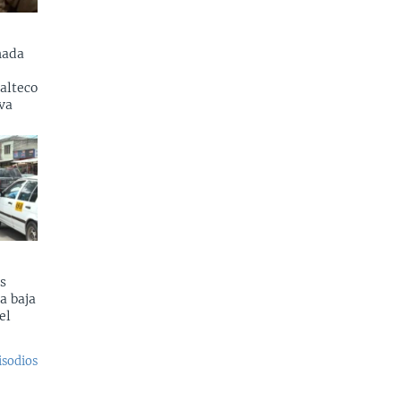
nada
alteco
va
s
a baja
el
isodios