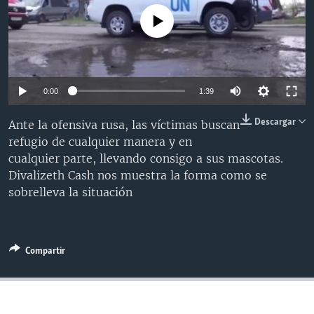
MULTIMEDIA
VENEZUELA
NICARAGUA
ECONOMÍA
No media source currently available
PROGRAMAS TV
BRASIL
ENTRETENIMIENTO Y CULTURA
VIDEOS
RADIO
TECNOLOGÍA
FOTOGRAFÍA
EL MUNDO AL DÍA
DIRECT
DEPORTES
AUDIOS
FORO INTERAMERICANO
AVANCE INFORMATIVO
0:00
1:39
DOCUMENTALES DE LA VOA
CIENCIA Y SALUD
VISIÓN 360
AUDIONOTICIAS
Descargar
Ante la ofensiva rusa, las víctimas buscan
LAS CLAVES
BUENOS DÍAS AMÉRICA
refugio de cualquier manera y en
Learning English
cualquier parte, llevando consigo a sus mascotas.
PANORAMA
ESTADOS UNIDOS AL DÍA
Divalizeth Cash nos muestra la forma como se
SÍGANOS
EL MUNDO AL DÍA [RADIO]
sobrelleva la situación
FORO [RADIO]
DEPORTIVO INTERNACIONAL
Compartir
Idiomas
NOTA ECONÓMICA
ENTRETENIMIENTO