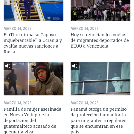
MARZO 14, 2025
MARZO 14, 2025
El G7 reafirma su “apoyo
Hoy se reinician los vuelos
inquebrantable” a Ucrania y
de migrantes deportados de
evalúa nuevas sanciones a
EEUU a Venezuela
Rusia
MARZO 14, 2025
MARZO 14, 2025
Familia de mujer asesinada
Panamá otorga un permiso
en Nueva York pide la
de protección humanitaria
deportación del
para migrantes irregulares
guatemalteco acusado de
que se encuentran en ese
quemarla viva
país