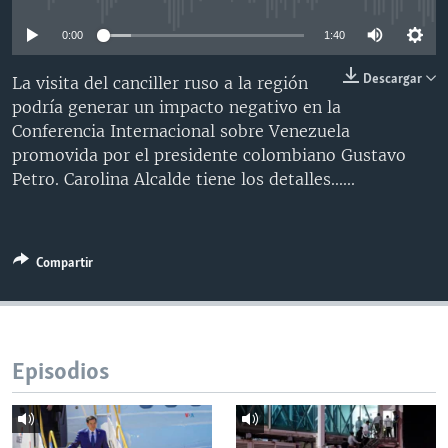
MULTIMEDIA
VENEZUELA
NICARAGUA
ECONOMÍA
0:00
1:40
PROGRAMAS TV
BRASIL
ENTRETENIMIENTO Y CULTURA
VIDEOS
Descargar
La visita del canciller ruso a la región
RADIO
TECNOLOGÍA
FOTOGRAFÍA
EL MUNDO AL DÍA
podría generar un impacto negativo en la
DIRECT
DEPORTES
AUDIOS
FORO INTERAMERICANO
AVANCE INFORMATIVO
Conferencia Internacional sobre Venezuela
promovida por el presidente colombiano Gustavo
DOCUMENTALES DE LA VOA
CIENCIA Y SALUD
VISIÓN 360
AUDIONOTICIAS
Petro. Carolina Alcalde tiene los detalles......
LAS CLAVES
BUENOS DÍAS AMÉRICA
Learning English
PANORAMA
ESTADOS UNIDOS AL DÍA
Compartir
SÍGANOS
EL MUNDO AL DÍA [RADIO]
FORO [RADIO]
DEPORTIVO INTERNACIONAL
Idiomas
Episodios
NOTA ECONÓMICA
ENTRETENIMIENTO