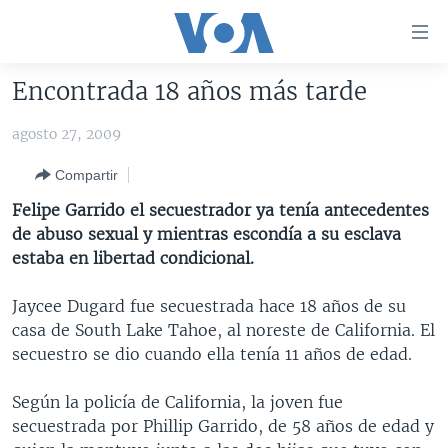
Enlaces
para
accesibilidad
Encontrada 18 años más tarde
Salte
AMÉRICA DEL NORTE
al
agosto 27, 2009
ELECCIONES EEUU 2024
EEUU
contenido
Compartir
principal
VOA VERIFICA
MÉXICO
ELECCIONES EEUU
Salte
Felipe Garrido el secuestrador ya tenía antecedentes
AMÉRICA LATINA
HAITÍ
VOTO DIVIDIDO
VOA VERIFICA UCRANIA/RUSIA
al
de abuso sexual y mientras escondía a su esclava
navegador
CHINA EN AMÉRICA LATINA
VOA VERIFICA INMIGRACIÓN
ARGENTINA
estaba en libertad condicional.
principal
CENTROAMÉRICA
VOA VERIFICA AMÉRICA LATINA
BOLIVIA
Salte
Jaycee Dugard fue secuestrada hace 18 años de su
a
OTRAS SECCIONES
COLOMBIA
COSTA RICA
casa de South Lake Tahoe, al noreste de California. El
búsqueda
secuestro se dio cuando ella tenía 11 años de edad.
ESPECIALES DE LA VOA
CHILE
EL SALVADOR
INMIGRACIÓN
LIBERTAD DE PRENSA
PERÚ
GUATEMALA
LIBERTAD DE PRENSA
Según la policía de California, la joven fue
secuestrada por Phillip Garrido, de 58 años de edad y
UCRANIA
ECUADOR
HONDURAS
MUNDO