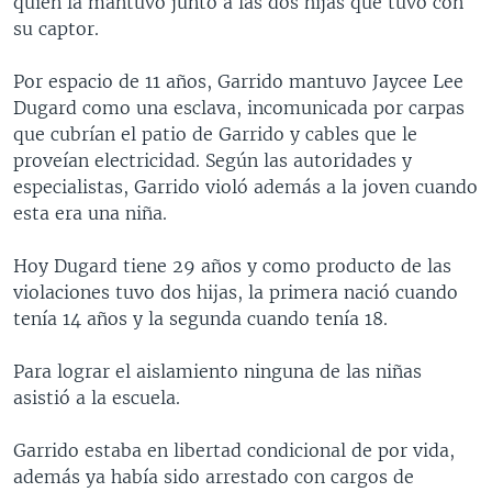
quien la mantuvo junto a las dos hijas que tuvo con
MULTIMEDIA
VENEZUELA
NICARAGUA
ECONOMÍA
su captor.
PROGRAMAS TV
BRASIL
ENTRETENIMIENTO Y CULTURA
VIDEOS
Por espacio de 11 años, Garrido mantuvo Jaycee Lee
RADIO
TECNOLOGÍA
FOTOGRAFÍA
EL MUNDO AL DÍA
Dugard como una esclava, incomunicada por carpas
que cubrían el patio de Garrido y cables que le
DIRECT
DEPORTES
AUDIOS
FORO INTERAMERICANO
AVANCE INFORMATIVO
proveían electricidad. Según las autoridades y
DOCUMENTALES DE LA VOA
CIENCIA Y SALUD
VISIÓN 360
AUDIONOTICIAS
especialistas, Garrido violó además a la joven cuando
esta era una niña.
LAS CLAVES
BUENOS DÍAS AMÉRICA
Learning English
PANORAMA
ESTADOS UNIDOS AL DÍA
Hoy Dugard tiene 29 años y como producto de las
violaciones tuvo dos hijas, la primera nació cuando
SÍGANOS
EL MUNDO AL DÍA [RADIO]
tenía 14 años y la segunda cuando tenía 18.
FORO [RADIO]
Para lograr el aislamiento ninguna de las niñas
DEPORTIVO INTERNACIONAL
asistió a la escuela.
Idiomas
NOTA ECONÓMICA
Garrido estaba en libertad condicional de por vida,
ENTRETENIMIENTO
además ya había sido arrestado con cargos de