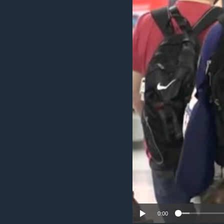
MULTIMEDIA
VENEZUELA
NICARAGUA
ECONOMÍA
PROGRAMAS TV
BRASIL
ENTRETENIMIENTO Y CULTURA
VIDEOS
RADIO
TECNOLOGÍA
FOTOGRAFÍA
EL MUNDO AL DÍA
DIRECT
DEPORTES
AUDIOS
FORO INTERAMERICANO
AVANCE INFORMATIVO
DOCUMENTALES DE LA VOA
CIENCIA Y SALUD
VISIÓN 360
AUDIONOTICIAS
LAS CLAVES
BUENOS DÍAS AMÉRICA
PANORAMA
ESTADOS UNIDOS AL DÍA
EL MUNDO AL DÍA [RADIO]
FORO [RADIO]
DEPORTIVO INTERNACIONAL
NOTA ECONÓMICA
ENTRETENIMIENTO
0:00