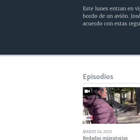
Este lunes entran en v
bordo de un avión. Jos
acuerdo con estas regu
Episodios
MARZO 14, 2025
Redadas migratorias