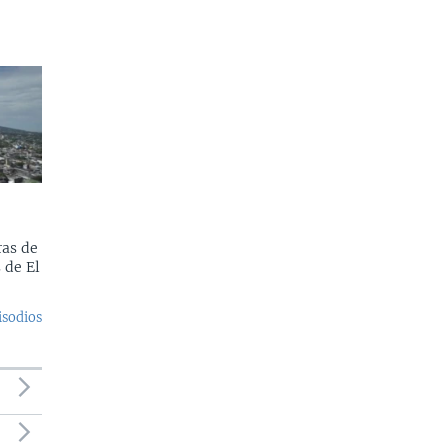
as de
 de El
isodios