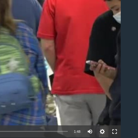
able
1:48