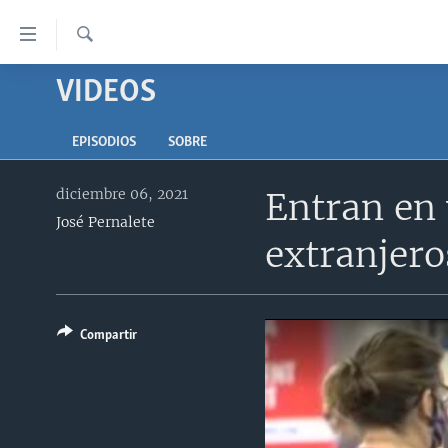
Enlaces
para
accesibilidad
Búsqueda
VIDEOS
AMÉRICA DEL NORTE
Salte
ELECCIONES EEUU 2024
EEUU
al
EPISODIOS
SOBRE
contenido
VOA VERIFICA
MÉXICO
ELECCIONES EEUU
principal
diciembre 06, 2021
Entran en 
AMÉRICA LATINA
HAITÍ
VOTO DIVIDIDO
VOA VERIFICA UCRANIA/RUSIA
Salte
José Pernalete
al
CHINA EN AMÉRICA LATINA
VOA VERIFICA INMIGRACIÓN
ARGENTINA
extranjero
navegador
CENTROAMÉRICA
VOA VERIFICA AMÉRICA LATINA
BOLIVIA
principal
Salte
OTRAS SECCIONES
COLOMBIA
COSTA RICA
a
Compartir
ESPECIALES DE LA VOA
CHILE
EL SALVADOR
INMIGRACIÓN
búsqueda
LIBERTAD DE PRENSA
PERÚ
GUATEMALA
LIBERTAD DE PRENSA
UCRANIA
ECUADOR
HONDURAS
MUNDO