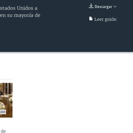
Descargar
Estados Unidos a
INSERTAR
n en su mayoría de
Leer guión
 de