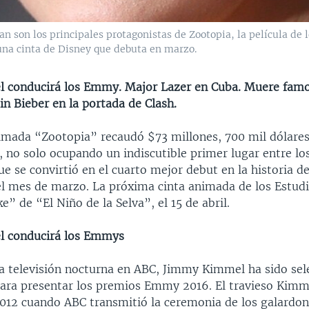
n son los principales protagonistas de Zootopia, la película de 
una cinta de Disney que debuta en marzo.
 conducirá los Emmy. Major Lazer en Cuba. Muere fam
tin Bieber en la portada de Clash.
nimada “Zootopia” recaudó $73 millones, 700 mil dólares
 no solo ocupando un indiscutible primer lugar entre lo
ue se convirtió en el cuarto mejor debut en la historia de
el mes de marzo. La próxima cinta animada de los Estud
e” de “El Niño de la Selva”, el 15 de abril.
 conducirá los Emmys
la televisión nocturna en ABC, Jimmy Kimmel ha sido se
ra presentar los premios Emmy 2016. El travieso Kimm
2012 cuando ABC transmitió la ceremonia de los galardo