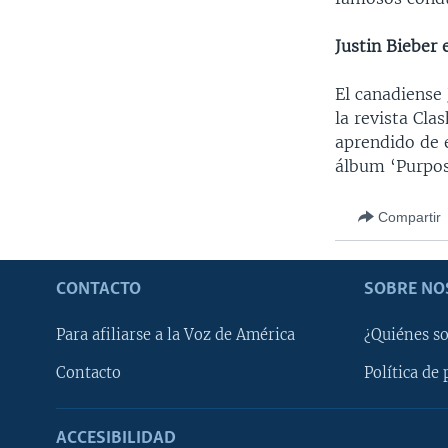
Justin Bieber 
El canadiense 
la revista Cla
aprendido de e
álbum ‘Purpos
Compartir
CONTACTO
SOBRE NO
Para afiliarse a la Voz de América
¿Quiénes s
Contacto
Política de 
ACCESIBILIDAD