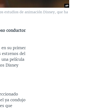
los estudios de animación Disney, que ha
oso conductor
 en su primer
s estrenos del
 una película
ios Disney
leccionado
el ya condujo
nes que