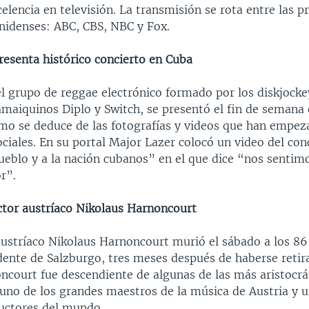
elencia en televisión. La transmisión se rota entre las pr
nidenses: ABC, CBS, NBC y Fox.
resenta histórico concierto en Cuba
el grupo de reggae electrónico formado por los diskjocke
amaiquinos Diplo y Switch, se presentó el fin de semana
omo se deduce de las fotografías y videos que han empez
ociales. En su portal Major Lazer colocó un video del con
ueblo y a la nación cubanos” en el que dice “nos sentim
r”.
ctor austríaco Nikolaus Harnoncourt
austríaco Nikolaus Harnoncourt murió el sábado a los 86
idente de Salzburgo, tres meses después de haberse reti
ncourt fue descendiente de algunas de las más aristocrát
 uno de los grandes maestros de la música de Austria y 
uctores del mundo.