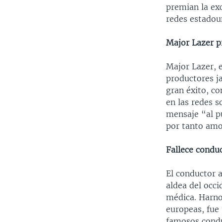
premian la exc
redes estadou
Major Lazer p
Major Lazer, 
productores j
gran éxito, c
en las redes s
mensaje “al p
por tanto amo
Fallece condu
El conductor 
aldea del occ
médica. Harno
europeas, fue
famosos cond