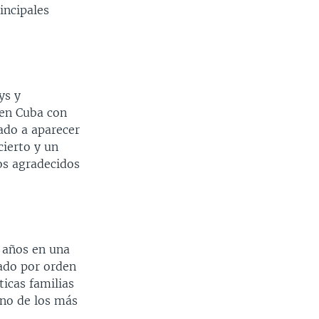
incipales
ys y
 en Cuba con
ado a aparecer
cierto y un
os agradecidos
 años en una
rado por orden
icas familias
uno de los más