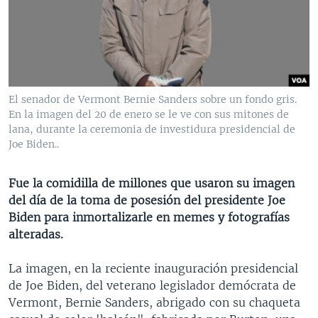
MULTIMEDIA
VENEZUELA
NICARAGUA
ECONOMÍA
PROGRAMAS TV
BRASIL
ENTRETENIMIENTO Y CULTURA
VIDEOS
RADIO
TECNOLOGÍA
FOTOGRAFÍA
EL MUNDO AL DÍA
DIRECT
DEPORTES
AUDIOS
FORO INTERAMERICANO
AVANCE INFORMATIVO
El senador de Vermont Bernie Sanders sobre un fondo gris.
En la imagen del 20 de enero se le ve con sus mitones de
DOCUMENTALES DE LA VOA
CIENCIA Y SALUD
VISIÓN 360
AUDIONOTICIAS
lana, durante la ceremonia de investidura presidencial de
LAS CLAVES
BUENOS DÍAS AMÉRICA
Joe Biden..
Learning English
PANORAMA
ESTADOS UNIDOS AL DÍA
Fue la comidilla de millones que usaron su imagen
SÍGANOS
EL MUNDO AL DÍA [RADIO]
del día de la toma de posesión del presidente Joe
Biden para inmortalizarle en memes y fotografías
FORO [RADIO]
alteradas.
DEPORTIVO INTERNACIONAL
Idiomas
La imagen, en la reciente inauguración presidencial
NOTA ECONÓMICA
de Joe Biden, del veterano legislador demócrata de
ENTRETENIMIENTO
Vermont, Bernie Sanders, abrigado con su chaqueta