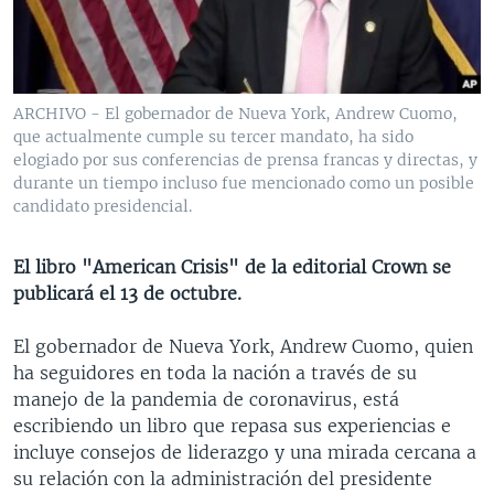
MULTIMEDIA
VENEZUELA
NICARAGUA
ECONOMÍA
PROGRAMAS TV
BRASIL
ENTRETENIMIENTO Y CULTURA
VIDEOS
RADIO
TECNOLOGÍA
FOTOGRAFÍA
EL MUNDO AL DÍA
ARCHIVO - El gobernador de Nueva York, Andrew Cuomo,
que actualmente cumple su tercer mandato, ha sido
DIRECT
DEPORTES
AUDIOS
FORO INTERAMERICANO
AVANCE INFORMATIVO
elogiado por sus conferencias de prensa francas y directas, y
DOCUMENTALES DE LA VOA
CIENCIA Y SALUD
VISIÓN 360
AUDIONOTICIAS
durante un tiempo incluso fue mencionado como un posible
candidato presidencial.
LAS CLAVES
BUENOS DÍAS AMÉRICA
Learning English
PANORAMA
ESTADOS UNIDOS AL DÍA
El libro "American Crisis" de la editorial Crown se
publicará el 13 de octubre.
SÍGANOS
EL MUNDO AL DÍA [RADIO]
FORO [RADIO]
El gobernador de Nueva York, Andrew Cuomo, quien
ha seguidores en toda la nación a través de su
DEPORTIVO INTERNACIONAL
manejo de la pandemia de coronavirus, está
Idiomas
NOTA ECONÓMICA
escribiendo un libro que repasa sus experiencias e
incluye consejos de liderazgo y una mirada cercana a
ENTRETENIMIENTO
su relación con la administración del presidente