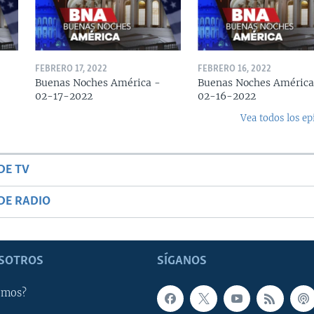
FEBRERO 17, 2022
FEBRERO 16, 2022
Buenas Noches América -
Buenas Noches América
02-17-2022
02-16-2022
Vea todos los ep
DE TV
DE RADIO
SOTROS
SÍGANOS
omos?