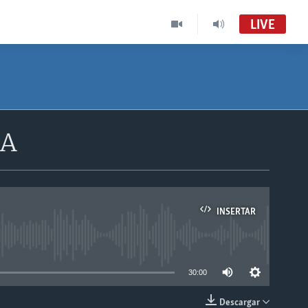
LIVE
CA
INSERTAR
able
30:00
Descargar