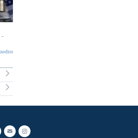
 -
isodios