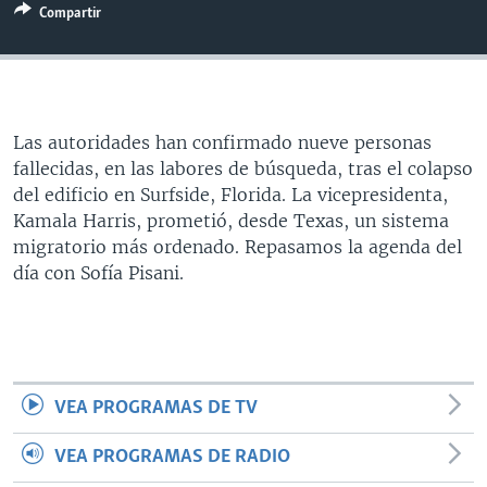
Compartir
MULTIMEDIA
VENEZUELA
NICARAGUA
ECONOMÍA
PROGRAMAS TV
BRASIL
ENTRETENIMIENTO Y CULTURA
VIDEOS
RADIO
TECNOLOGÍA
FOTOGRAFÍA
EL MUNDO AL DÍA
DIRECT
DEPORTES
AUDIOS
FORO INTERAMERICANO
AVANCE INFORMATIVO
Las autoridades han confirmado nueve personas
fallecidas, en las labores de búsqueda, tras el colapso
DOCUMENTALES DE LA VOA
CIENCIA Y SALUD
VISIÓN 360
AUDIONOTICIAS
del edificio en Surfside, Florida. La vicepresidenta,
LAS CLAVES
BUENOS DÍAS AMÉRICA
Kamala Harris, prometió, desde Texas, un sistema
Learning English
migratorio más ordenado. Repasamos la agenda del
PANORAMA
ESTADOS UNIDOS AL DÍA
día con Sofía Pisani.
SÍGANOS
EL MUNDO AL DÍA [RADIO]
FORO [RADIO]
DEPORTIVO INTERNACIONAL
Idiomas
VEA PROGRAMAS DE TV
NOTA ECONÓMICA
ENTRETENIMIENTO
VEA PROGRAMAS DE RADIO