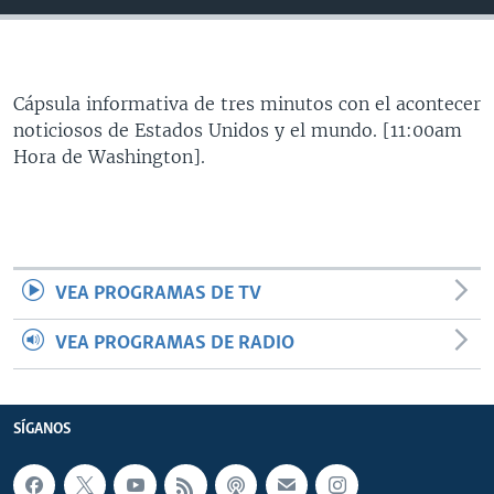
MULTIMEDIA
VENEZUELA
NICARAGUA
ECONOMÍA
PROGRAMAS TV
BRASIL
ENTRETENIMIENTO Y CULTURA
VIDEOS
RADIO
TECNOLOGÍA
FOTOGRAFÍA
EL MUNDO AL DÍA
Cápsula informativa de tres minutos con el acontecer
noticiosos de Estados Unidos y el mundo. [11:00am
DIRECT
DEPORTES
AUDIOS
FORO INTERAMERICANO
AVANCE INFORMATIVO
Hora de Washington].
DOCUMENTALES DE LA VOA
CIENCIA Y SALUD
VISIÓN 360
AUDIONOTICIAS
LAS CLAVES
BUENOS DÍAS AMÉRICA
Learning English
PANORAMA
ESTADOS UNIDOS AL DÍA
VEA PROGRAMAS DE TV
SÍGANOS
EL MUNDO AL DÍA [RADIO]
FORO [RADIO]
VEA PROGRAMAS DE RADIO
DEPORTIVO INTERNACIONAL
Idiomas
NOTA ECONÓMICA
SÍGANOS
ENTRETENIMIENTO