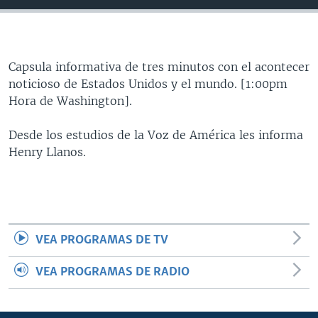
MULTIMEDIA
VENEZUELA
NICARAGUA
ECONOMÍA
PROGRAMAS TV
BRASIL
ENTRETENIMIENTO Y CULTURA
VIDEOS
RADIO
TECNOLOGÍA
FOTOGRAFÍA
EL MUNDO AL DÍA
Capsula informativa de tres minutos con el acontecer
noticioso de Estados Unidos y el mundo. [1:00pm
DIRECT
DEPORTES
AUDIOS
FORO INTERAMERICANO
AVANCE INFORMATIVO
Hora de Washington].
DOCUMENTALES DE LA VOA
CIENCIA Y SALUD
VISIÓN 360
AUDIONOTICIAS
Desde los estudios de la Voz de América les informa
LAS CLAVES
BUENOS DÍAS AMÉRICA
Henry Llanos.
Learning English
PANORAMA
ESTADOS UNIDOS AL DÍA
SÍGANOS
EL MUNDO AL DÍA [RADIO]
FORO [RADIO]
VEA PROGRAMAS DE TV
DEPORTIVO INTERNACIONAL
Idiomas
NOTA ECONÓMICA
VEA PROGRAMAS DE RADIO
ENTRETENIMIENTO