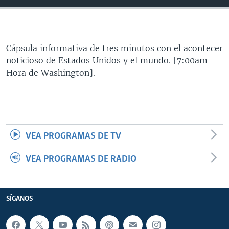
MULTIMEDIA
VENEZUELA
NICARAGUA
ECONOMÍA
PROGRAMAS TV
BRASIL
ENTRETENIMIENTO Y CULTURA
VIDEOS
RADIO
TECNOLOGÍA
FOTOGRAFÍA
EL MUNDO AL DÍA
Cápsula informativa de tres minutos con el acontecer
noticioso de Estados Unidos y el mundo. [7:00am
DIRECT
DEPORTES
AUDIOS
FORO INTERAMERICANO
AVANCE INFORMATIVO
Hora de Washington].
DOCUMENTALES DE LA VOA
CIENCIA Y SALUD
VISIÓN 360
AUDIONOTICIAS
LAS CLAVES
BUENOS DÍAS AMÉRICA
Learning English
PANORAMA
ESTADOS UNIDOS AL DÍA
VEA PROGRAMAS DE TV
SÍGANOS
EL MUNDO AL DÍA [RADIO]
FORO [RADIO]
VEA PROGRAMAS DE RADIO
DEPORTIVO INTERNACIONAL
Idiomas
NOTA ECONÓMICA
SÍGANOS
ENTRETENIMIENTO