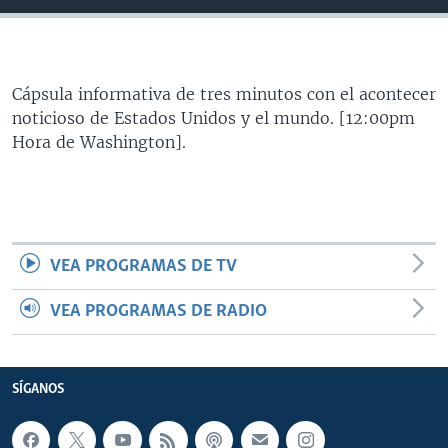
MULTIMEDIA
VENEZUELA
NICARAGUA
ECONOMÍA
PROGRAMAS TV
BRASIL
ENTRETENIMIENTO Y CULTURA
VIDEOS
RADIO
TECNOLOGÍA
FOTOGRAFÍA
EL MUNDO AL DÍA
Cápsula informativa de tres minutos con el acontecer
noticioso de Estados Unidos y el mundo. [12:00pm
DIRECT
DEPORTES
AUDIOS
FORO INTERAMERICANO
AVANCE INFORMATIVO
Hora de Washington].
DOCUMENTALES DE LA VOA
CIENCIA Y SALUD
VISIÓN 360
AUDIONOTICIAS
LAS CLAVES
BUENOS DÍAS AMÉRICA
Learning English
PANORAMA
ESTADOS UNIDOS AL DÍA
VEA PROGRAMAS DE TV
SÍGANOS
EL MUNDO AL DÍA [RADIO]
FORO [RADIO]
VEA PROGRAMAS DE RADIO
DEPORTIVO INTERNACIONAL
Idiomas
NOTA ECONÓMICA
SÍGANOS
ENTRETENIMIENTO