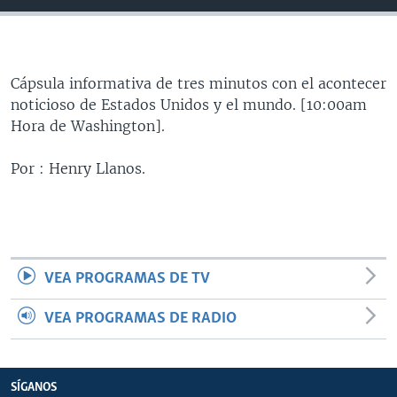
MULTIMEDIA
VENEZUELA
NICARAGUA
ECONOMÍA
PROGRAMAS TV
BRASIL
ENTRETENIMIENTO Y CULTURA
VIDEOS
RADIO
TECNOLOGÍA
FOTOGRAFÍA
EL MUNDO AL DÍA
Cápsula informativa de tres minutos con el acontecer
noticioso de Estados Unidos y el mundo. [10:00am
DIRECT
DEPORTES
AUDIOS
FORO INTERAMERICANO
AVANCE INFORMATIVO
Hora de Washington].
DOCUMENTALES DE LA VOA
CIENCIA Y SALUD
VISIÓN 360
AUDIONOTICIAS
Por : Henry Llanos.
LAS CLAVES
BUENOS DÍAS AMÉRICA
Learning English
PANORAMA
ESTADOS UNIDOS AL DÍA
SÍGANOS
EL MUNDO AL DÍA [RADIO]
FORO [RADIO]
VEA PROGRAMAS DE TV
DEPORTIVO INTERNACIONAL
VEA PROGRAMAS DE RADIO
Idiomas
NOTA ECONÓMICA
ENTRETENIMIENTO
SÍGANOS